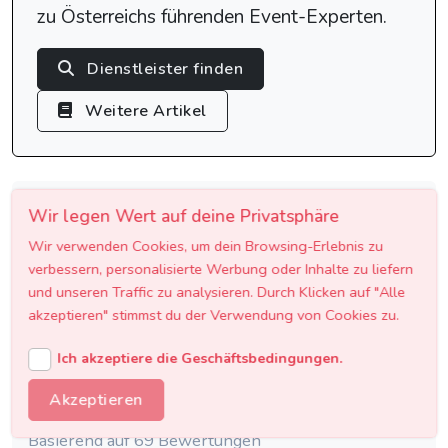
zu Österreichs führenden Event-Experten.
Dienstleister finden
Weitere Artikel
Wir legen Wert auf deine Privatsphäre
VERTRAUE DEN EXPERTEN
Wir verwenden Cookies, um dein Browsing-Erlebnis zu
verbessern, personalisierte Werbung oder Inhalte zu liefern
Zertifizierte Event-Experten
und unseren Traffic zu analysieren. Durch Klicken auf "Alle
Seit 2013 in Österreich
akzeptieren" stimmst du der Verwendung von Cookies zu.
1000+ erfolgreiche Events
Ich akzeptiere die Geschäftsbedingungen.
Österreichweit organisiert
Akzeptieren
4.8/5 Kundenbewertung
Basierend auf 69 Bewertungen