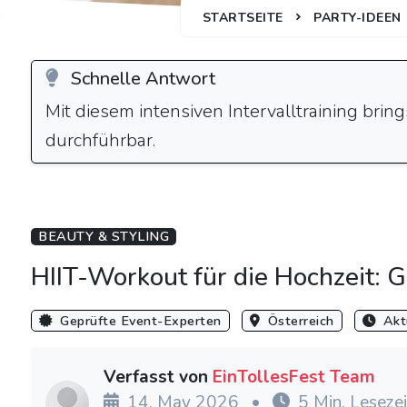
STARTSEITE
PARTY-IDEEN
Schnelle Antwort
Mit diesem intensiven Intervalltraining bri
durchführbar.
BEAUTY & STYLING
HIIT-Workout für die Hochzeit: 
Geprüfte Event-Experten
Österreich
Aktu
Verfasst von
EinTollesFest Team
14. May 2026
•
5 Min. Lesezei