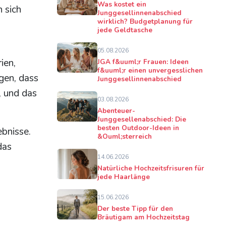
Was kostet ein
 sich
Junggesellinnenabschied
wirklich? Budgetplanung für
jede Geldtasche
05.08.2026
ien,
JGA f&uuml;r Frauen: Ideen
f&uuml;r einen unvergesslichen
gen, dass
Junggesellinnenabschied
, und das
03.08.2026
Abenteuer-
Junggesellenabschied: Die
besten Outdoor-Ideen in
ebnisse.
&Ouml;sterreich
das
14.06.2026
Natürliche Hochzeitsfrisuren für
jede Haarlänge
15.06.2026
Der beste Tipp für den
Bräutigam am Hochzeitstag