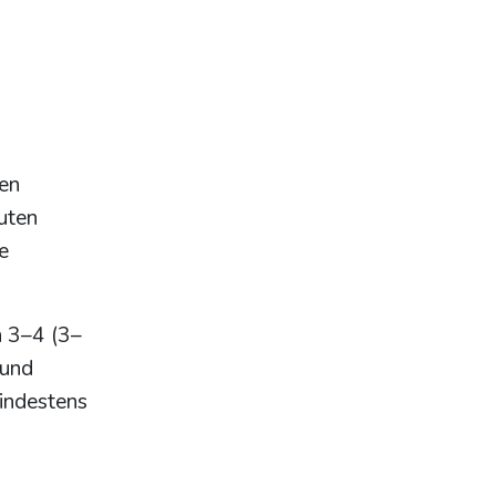
en
nuten
e
n 3–4 (3–
 und
indestens