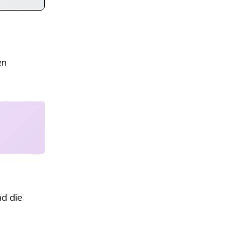
en
nd die