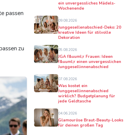
ein unvergessliches Mädels-
Wochenende
fte passen
09.08.2026
Junggesellenabschied-Deko: 20
kreative Ideen für stilvolle
Dekoration
 passen zu
05.08.2026
JGA f&uuml;r Frauen: Ideen
f&uuml;r einen unvergesslichen
Junggesellinnenabschied
07.08.2026
Was kostet ein
Junggesellinnenabschied
wirklich? Budgetplanung für
jede Geldtasche
04.06.2026
Glamouröse Braut-Beauty-Looks
für deinen großen Tag