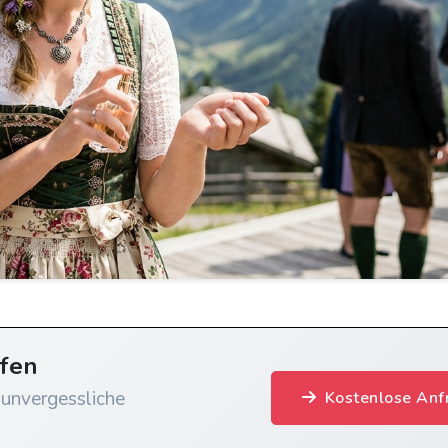
afen
 unvergessliche
Kostenlose Anf