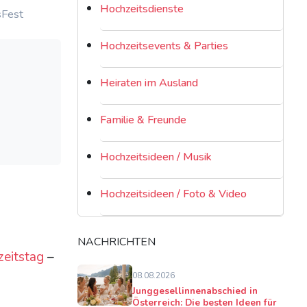
Hochzeitsdienste
sFest
Hochzeitsevents & Parties
Heiraten im Ausland
Familie & Freunde
Hochzeitsideen / Musik
Hochzeitsideen / Foto & Video
NACHRICHTEN
eitstag
–
08.08.2026
Junggesellinnenabschied in
Österreich: Die besten Ideen für