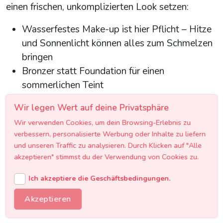
einen frischen, unkomplizierten Look setzen:
Wasserfestes Make-up ist hier Pflicht – Hitze
und Sonnenlicht können alles zum Schmelzen
bringen
Bronzer statt Foundation für einen
sommerlichen Teint
Waterproof-Eyeliner in Braun statt Schwarz
Wir legen Wert auf deine Privatsphäre
für einen weicheren Look
Wir verwenden Cookies, um dein Browsing-Erlebnis zu
Lippenöl oder getönte Lippenpflege für
verbessern, personalisierte Werbung oder Inhalte zu liefern
natürliche Frische
und unseren Traffic zu analysieren. Durch Klicken auf "Alle
akzeptieren" stimmst du der Verwendung von Cookies zu.
Elegante Abendgala oder Firmenfeier
Ich akzeptiere die Geschäftsbedingungen.
Für formelle Anlässe in Österreich – ob
Opernball-Nachfeier oder Firmen-Weihnachtsfeier
Akzeptieren
– darf es glamouröser sein: