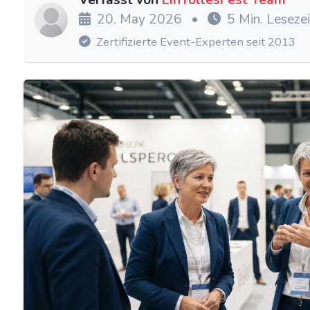
Verfasst von
EinTollesFest Team
20. May 2026
•
5 Min. Lesezei
Zertifizierte Event-Experten seit 2013