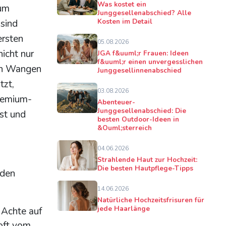
Was kostet ein
zum
Junggesellenabschied? Alle
Kosten im Detail
 sind
ersten
05.08.2026
icht nur
JGA f&uuml;r Frauen: Ideen
f&uuml;r einen unvergesslichen
en Wangen
Junggesellinnenabschied
tzt,
03.08.2026
Premium-
Abenteuer-
Junggesellenabschied: Die
est und
besten Outdoor-Ideen in
&Ouml;sterreich
04.06.2026
Strahlende Haut zur Hochzeit:
Die besten Hautpflege-Tipps
 den
14.06.2026
Natürliche Hochzeitsfrisuren für
jede Haarlänge
 Achte auf
 oft vom