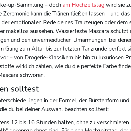
 Make-up-Sammlung – doch
am Hochzeitstag
wird sie 
 Zeremonie kann die Tränen fließen lassen – und das
e, der emotionalen Rede deines Trauzeugen oder dem 
r makellos aussehen. Wasserfeste Mascara schützt n
regen und den unvermeidlichen Umarmungen, bei den
 Gang zum Altar bis zur letzten Tanzrunde perfekt si
 vor – von Drogerie-Klassikern bis hin zu luxuriösen 
toffe wirklich zählen, wie du die perfekte Farbe find
-Mascara schwören.
n solltest
nterschiede liegen in der Formel, der Bürstenform und
, die du bei deiner Auswahl beachten solltest:
ens 12 bis 16 Stunden halten, ohne zu verschmieren.
4h" gekennzeichnet sind. Für einen Hochzeitstag, der