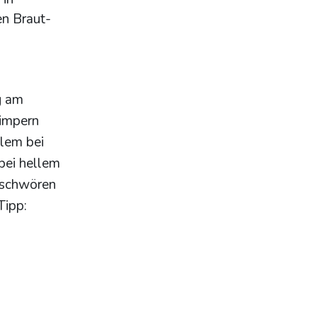
en Braut-
g am
Wimpern
llem bei
 bei hellem
g schwören
Tipp: