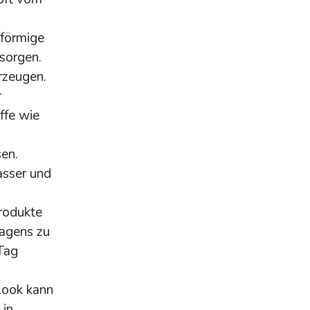
-förmige
 sorgen.
rzeugen.
r
ffe wie
en.
asser und
rodukte
ragens zu
Tag
Look kann
 in