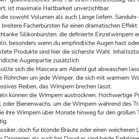
t, ist maximale Haltbarkeit unverzichtbar.
die sowohl Volumen als auch Länge liefern. Sanduhr
breitere Fächerbürsten für einen dramatischen Effekt
chlanke Silikonbürsten, die definierte Einzelwimpern e
eln, besonders wenn du empfindliche Augen hast ode
ete Produkte sind hier die sicherste Wahl. Inhaltssto
dliche Augenpartie zusätzlich.
sollte sich die Mascara am Abend gut abwaschen lass
le Röhrchen um jede Wimper, die sich mit warmem W
ssives Reiben, das Wimpern brechen lässt.
ln können die Wimpern austrocknen. Hochwertige P
söl oder Bienenwachs, um die Wimpern während des T
 die ihre Wimpern über Monate hinweg für den großen 
ig.
ssiker, doch für blonde Bräute oder einen weicheren 
 Drogerien als auch bei Douglas sind beide Farbtöne