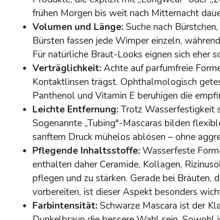
frühen Morgen bis weit nach Mitternacht dauer
Volumen und Länge:
Suche nach Bürstchen, 
Bürsten fassen jede Wimper einzeln, während 
Für natürliche Braut-Looks eignen sich eher s
Verträglichkeit:
Achte auf parfumfreie Form
Kontaktlinsen trägst. Ophthalmologisch getest
Panthenol und Vitamin E beruhigen die empfin
Leichte Entfernung:
Trotz Wasserfestigkeit 
Sogenannte „Tubing"-Mascaras bilden flexib
sanftem Druck mühelos ablösen – ohne aggre
Pflegende Inhaltsstoffe:
Wasserfeste Forme
enthalten daher Ceramide, Kollagen, Rizinu
pflegen und zu stärken. Gerade bei Bräuten,
vorbereiten, ist dieser Aspekt besonders wicht
Farbintensität:
Schwarze Mascara ist der Kla
Dunkelbraun die bessere Wahl sein. Sowohl in