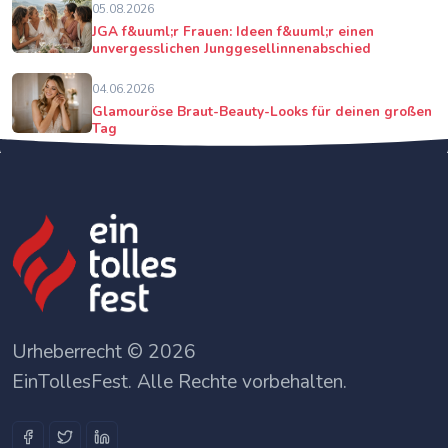
05.08.2026
JGA f&uuml;r Frauen: Ideen f&uuml;r einen
unvergesslichen Junggesellinnenabschied
04.06.2026
Glamouröse Braut-Beauty-Looks für deinen großen
Tag
Urheberrecht © 2026
EinTollesFest. Alle Rechte vorbehalten.