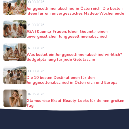
08.08.2026
Junggesellinnenabschied in Österreich: Die besten
Ideen für ein unvergessliches Mädels-Wochenende
05.08.2026
JGA f&uuml;r Frauen: Ideen f&uuml;r einen
unvergesslichen Junggesellinnenabschied
07.08.2026
Was kostet ein Junggesellinnenabschied wirklich?
Budgetplanung für jede Geldtasche
08.08.2026
Die 10 besten Destinationen für den
Junggesellenabschied in Österreich und Europa
04.06.2026
Glamouröse Braut-Beauty-Looks für deinen großen
Tag