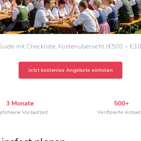
ide mit Checkliste, Kostenübersicht (€500 – €3.
Jetzt kostenlos Angebote einholen
3 Monate
500+
fohlene Vorlaufzeit
Verifizierte Anbiet