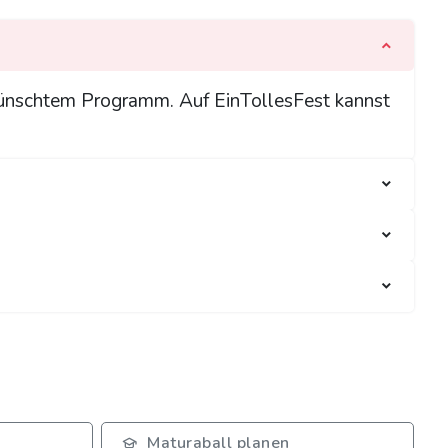
wünschtem Programm. Auf EinTollesFest kannst
Maturaball planen