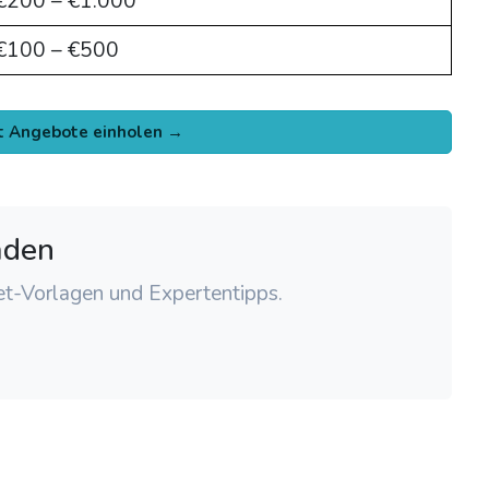
€200 – €1.000
€100 – €500
t Angebote einholen →
aden
t-Vorlagen und Expertentipps.