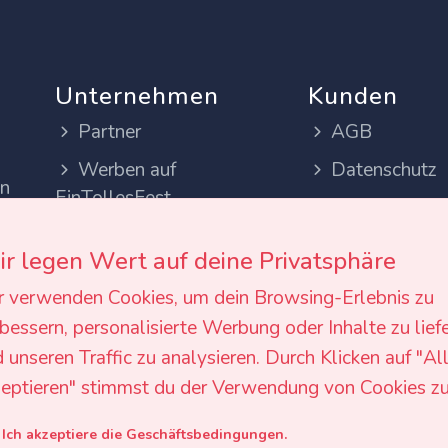
Unternehmen
Kunden
Partner
AGB
Werben auf
Datenschutz
en
EinTollesFest
Impressum
Infos und
FAQ Veransta
r legen Wert auf deine Privatsphäre
Funktionsweise
Tipps & Idee
r verwenden Cookies, um dein Browsing-Erlebnis zu
en
Ratgeber & C
bessern, personalisierte Werbung oder Inhalte zu lief
 unseren Traffic zu analysieren. Durch Klicken auf "Al
Kostenrechne
eptieren" stimmst du der Verwendung von Cookies zu
Plattform-Ver
nen
Ich akzeptiere die Geschäftsbedingungen.