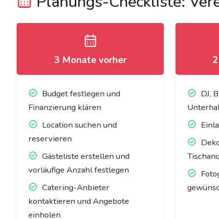
Planungs-Checkliste: Vere
3 Monate vorher
2
Budget festlegen und
DJ, 
Finanzierung klären
Unterha
Location suchen und
Einl
reservieren
Deko
Gästeliste erstellen und
Tischan
vorläufige Anzahl festlegen
Foto
Catering-Anbieter
gewünsc
kontaktieren und Angebote
einholen