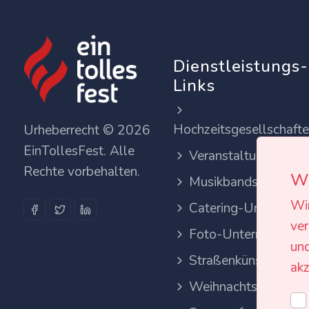
Dienstleistungs-
Links
Hochzeitsgesellschaft
Urheberrecht © 2026
EinTollesFest. Alle
Veranstaltungsortes
Rechte vorbehalten.
Wi
Musikbands
Wi
Catering-Unternehm
ver
Foto-Unternehmen
und
Straßenkünstler
akz
Weihnachtsfeier pla