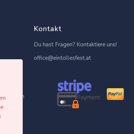
Kontakt
Du hast Fragen? Kontaktiere uns!
office@eintollesfest.at
lter
n Blog
hecklisten
ern
le
r
.
gleich