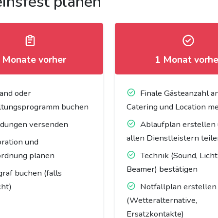
insfest planen
 Monate vorher
1 Monat vorhe
Band oder
Finale Gästeanzahl a
ltungsprogramm buchen
Catering und Location m
adungen versenden
Ablaufplan erstellen
allen Dienstleistern teil
ration und
ordnung planen
Technik (Sound, Licht
Beamer) bestätigen
graf buchen (falls
ht)
Notfallplan erstellen
(Wetteralternative,
Ersatzkontakte)