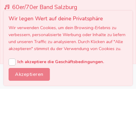
60er/70er Band Salzburg
Wir legen Wert auf deine Privatsphäre
Wir verwenden Cookies, um dein Browsing-Erlebnis zu
Zentralösterreich
verbessern, personalisierte Werbung oder Inhalte zu liefern
60er/70er Band Oberösterreich
und unseren Traffic zu analysieren. Durch Klicken auf "Alle
akzeptieren" stimmst du der Verwendung von Cookies zu.
Ich akzeptiere die Geschäftsbedingungen.
Akzeptieren
Preisübersicht 60er/70er Bands
Transparente Preise für authentische Beatles,
Disco und Flower Power Bands.