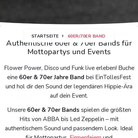
STARTSEITE
60ER/70ER BAND
Authentische 60er & 70er Bands für
Mottopartys und Events
Flower Power, Disco und Funk live erleben! Buche
eine
60er & 70er Jahre Band
bei EinTollesFest
und hol dir den Sound der legendären Hippie-Ära
auf dein Event.
Unsere
60er & 70er Bands
spielen die größten
Hits von ABBA bis Led Zeppelin – mit
authentischem Sound und passendem Look. Ideal
für Mottopartys,
Firmenfeiern
und