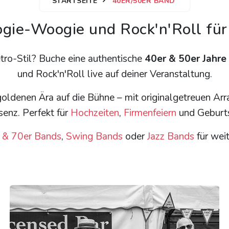
STARTSEITE
40ER/50ER BAND
gie-Woogie und Rock'n'Roll für
tro-Stil? Buche eine authentische
40er & 50er Jahre
und Rock'n'Roll live auf deiner Veranstaltung.
oldenen Ära auf die Bühne – mit originalgetreuen Ar
enz. Perfekt für
Hochzeiten
,
Firmenfeiern
und Geburts
 & 70er Bands
,
Swing Bands
oder
Jazz Bands
für weit