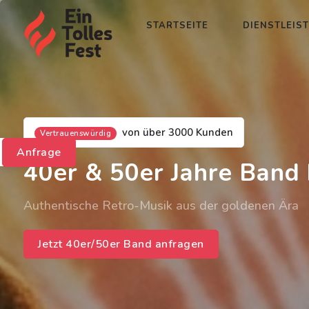
STARTSEITE
DIENSTLEIS
von über 3000 Kunden
Vertrauenswürdig
Anfrage
40er & 50er Jahre Band 
Authentische Retro-Musik aus der goldenen Ära
Jetzt 40er/50er Band anfragen