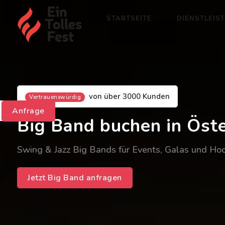
STARTSEITE
DIENSTLEIS
von über 3000 Kunden
Vertrauenswürdig
Anfrage
Big Band buchen in Öste
Swing & Jazz Big Bands für Events, Galas und Ho
Jetzt Big Band anfragen