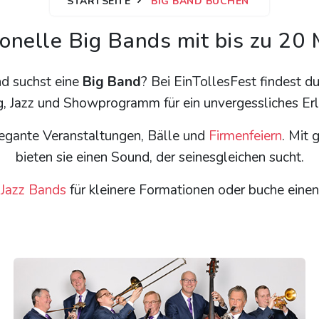
STARTSEITE
BIG BAND BUCHEN
onelle Big Bands mit bis zu 20
nd suchst eine
Big Band
? Bei EinTollesFest findest d
g, Jazz und Showprogramm für ein unvergessliches Erl
legante Veranstaltungen, Bälle und
Firmenfeiern
. Mit
bieten sie einen Sound, der seinesgleichen sucht.
d
Jazz Bands
für kleinere Formationen oder buche eine