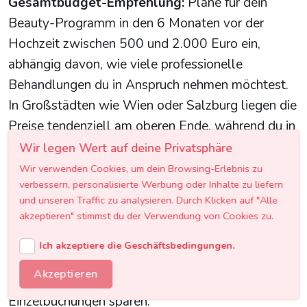
Gesamtbudget-Empfehlung:
Plane für dein
Beauty-Programm in den 6 Monaten vor der
Hochzeit zwischen 500 und 2.000 Euro ein,
abhängig davon, wie viele professionelle
Behandlungen du in Anspruch nehmen möchtest.
In Großstädten wie Wien oder Salzburg liegen die
Preise tendenziell am oberen Ende, während du in
kleineren Städten und ländlichen Regionen oft
Wir legen Wert auf deine Privatsphäre
günstigere Angebote findest.
Wir verwenden Cookies, um dein Browsing-Erlebnis zu
verbessern, personalisierte Werbung oder Inhalte zu liefern
Spartipp:
Viele österreichische Kosmetikinstitute
und unseren Traffic zu analysieren. Durch Klicken auf "Alle
akzeptieren" stimmst du der Verwendung von Cookies zu.
bieten spezielle Braut-Pakete an, die mehrere
Behandlungen zu einem reduzierten Gesamtpreis
Ich akzeptiere die Geschäftsbedingungen.
bündeln. Frage gezielt nach solchen Paketen – du
Akzeptieren
kannst damit bis zu 20-30 % gegenüber
Einzelbuchungen sparen.