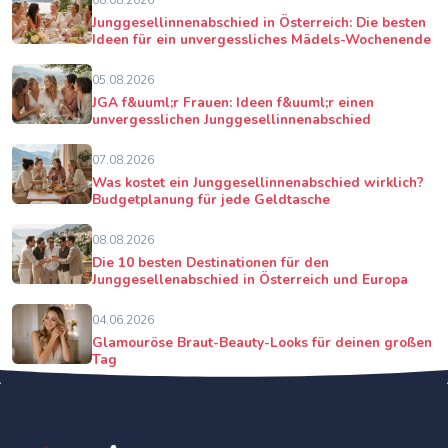
08.08.2026
Junggesellinnenabschied in Österreich: Die besten
Ideen für ein unvergessliches Mädels-Wochenende
05.08.2026
JGA f&uuml;r Frauen: Ideen f&uuml;r einen
unvergesslichen Junggesellinnenabschied
07.08.2026
Was kostet ein Junggesellinnenabschied wirklich?
Budgetplanung für jede Geldtasche
08.08.2026
Die 10 besten Destinationen für den
Junggesellenabschied in Österreich und Europa
04.06.2026
Glamouröse Braut-Beauty-Looks für deinen großen
Tag