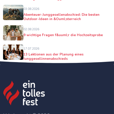
03.08.2026
Abenteuer-Junggesellenabschied: Die besten
Outdoor-Ideen in &Ouml;sterreich
02.08.2026
9 wichtige Fragen f&uuml;r die Hochzeitsprobe
17.07.2026
13 Lektionen aus der Planung eines
Junggesellinnenabschieds