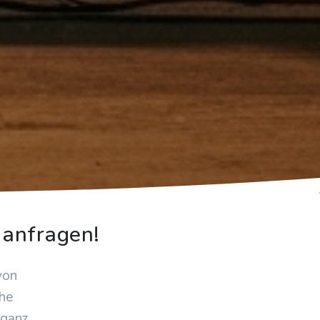
 anfragen!
von
che
 ganz