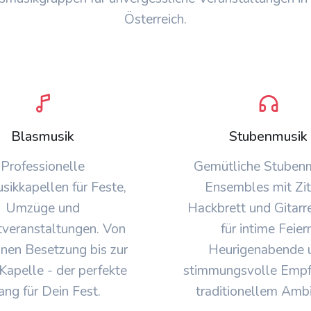
Österreich.
Blasmusik
Stubenmusik
Professionelle
Gemütliche Stubenm
sikkapellen für Feste,
Ensembles mit Zit
Umzüge und
Hackbrett und Gitarre
ftveranstaltungen. Von
für intime Feiern
inen Besetzung bis zur
Heurigenabende 
Kapelle - der perfekte
stimmungsvolle Empf
ang für Dein Fest.
traditionellem Ambi