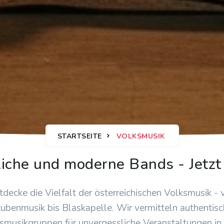
STARTSEITE
VOLKSMUSIK
iche und moderne Bands - Jetzt
tdecke die Vielfalt der österreichischen Volksmusik - 
ubenmusik bis Blaskapelle. Wir vermitteln authentis
smusikgruppen für unvergessliche Veranstaltungen in