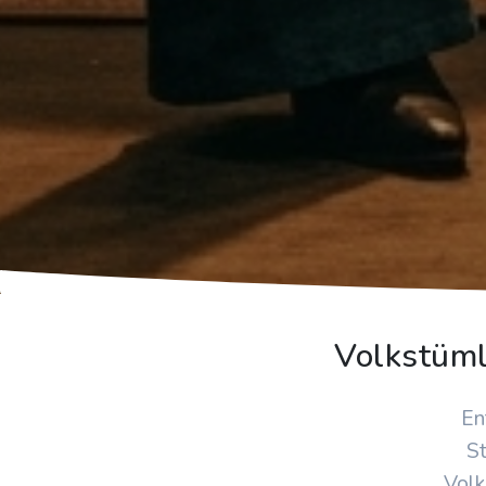
Volkstüml
En
St
Volk