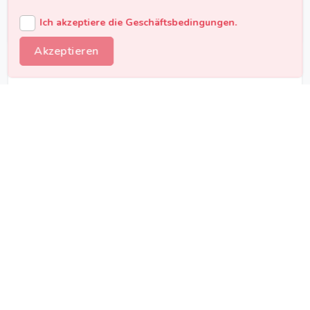
Breites Repertoire
Ich akzeptiere die Geschäftsbedingungen.
Akzeptieren
Show-Band (5+ Personen)
1.500€ - 3.000€
pro Event
5+ Musiker
4-6 Stunden Show-Programm
Premium Sound-System
Professionelle Lichtshow
Tontechniker inklusive