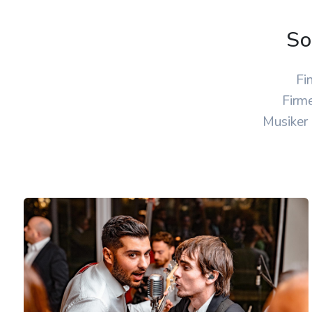
So
Fi
Firme
Musiker 