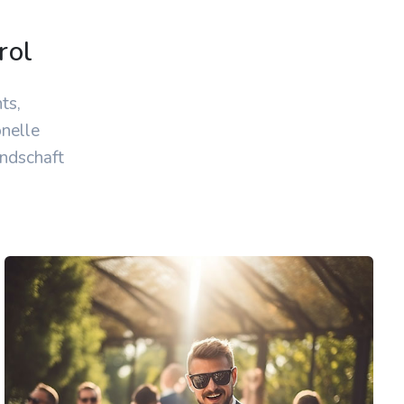
rol
ts,
onelle
undschaft