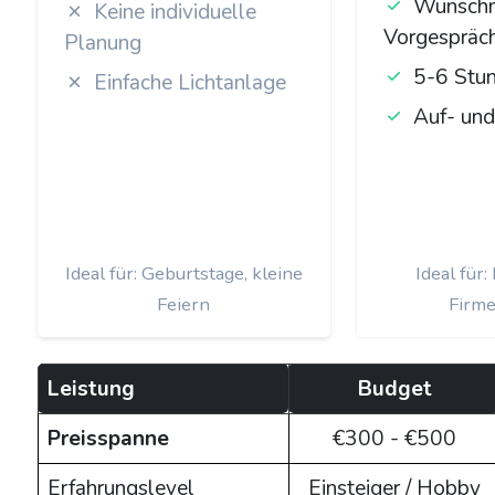
Wunschm
Keine individuelle
Vorgespräc
Planung
5-6 Stu
Einfache Lichtanlage
Auf- und
Ideal für: Geburtstage, kleine
Ideal für
Feiern
Firme
Leistung
Budget
Preisspanne
€300 - €500
Erfahrungslevel
Einsteiger / Hobby