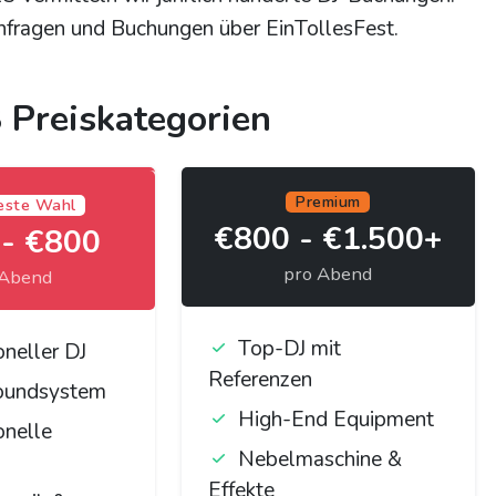
Anfragen und Buchungen über EinTollesFest.
3 Preiskategorien
Premium
este Wahl
€800 - €1.500+
- €800
pro Abend
 Abend
Top-DJ mit
oneller DJ
Referenzen
oundsystem
High-End Equipment
onelle
Nebelmaschine &
Effekte