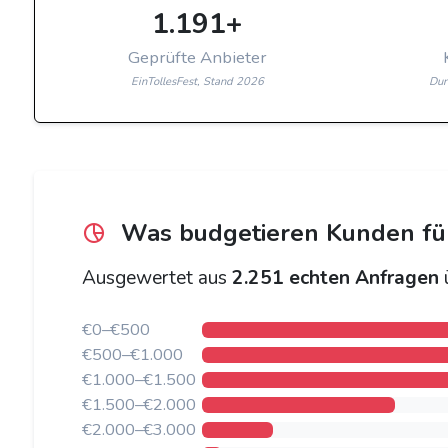
1.191+
Geprüfte Anbieter
EinTollesFest, Stand 2026
Dur
Was budgetieren Kunden für 
Ausgewertet aus
2.251 echten Anfragen
ü
€0–€500
€500–€1.000
€1.000–€1.500
€1.500–€2.000
€2.000–€3.000