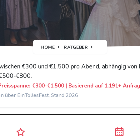
HOME
RATGEBER
t zwischen €300 und €1.500 pro Abend, abhängig von
i €500-€800.
 Preisspanne: €300-€1.500 | Basierend auf 1.191+ Anfra
en über EinTollesFest, Stand 2026