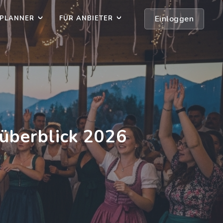
Einloggen
PLANNER
FÜR ANBIETER
süberblick 2026