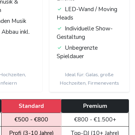
usik &
LED-Wand / Moving
h
Heads
nden Musik
Individuelle Show-
 Abbau inkl.
Gestaltung
Unbegrenzte
Spieldauer
: Hochzeiten,
Ideal für: Galas, große
nfeiern
Hochzeiten, Firmenevents
Standard
Premium
€500 - €800
€800 - €1.500+
Profi (3-10 Jahre)
Top-DJ (10+ Jahre)