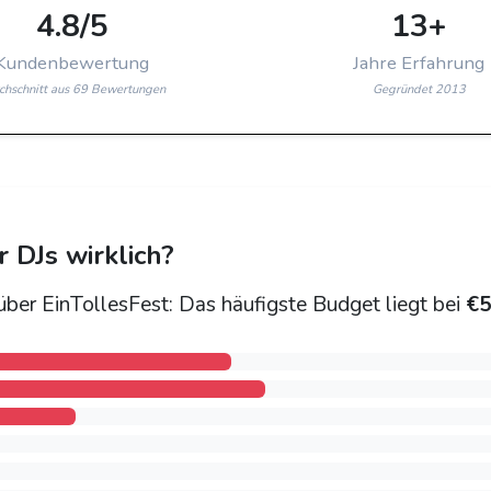
4.8/5
13+
Kundenbewertung
Jahre Erfahrung
chschnitt aus 69 Bewertungen
Gegründet 2013
DJs wirklich?
ber EinTollesFest: Das häufigste Budget liegt bei
€5