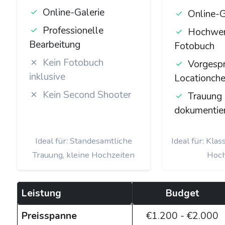
Online-Galerie
Online-G
Professionelle
Hochwer
Bearbeitung
Fotobuch
Kein Fotobuch
Vorgesp
inklusive
Locationch
Kein Second Shooter
Trauung 
dokumentie
Ideal für: Standesamtliche
Ideal für: Kla
Trauung, kleine Hochzeiten
Hoch
Leistung
Budget
Preisspanne
€1.200 - €2.000