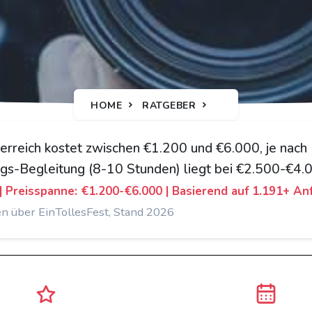
HOME
RATGEBER
terreich kostet zwischen €1.200 und €6.000, je nac
ags-Begleitung (8-10 Stunden) liegt bei €2.500-€4.
 | Preisspanne: €1.200-€6.000 | Basierend auf 1.191+ An
en über EinTollesFest, Stand 2026