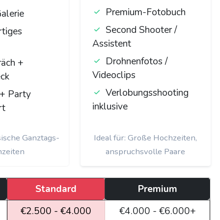
Premium-Fotobuch
alerie
Second Shooter /
tiges
Assistent
Drohnenfotos /
räch +
Videoclips
eck
Verlobungsshooting
+ Party
inklusive
rt
ssische Ganztags-
Ideal für: Große Hochzeiten,
zeiten
anspruchsvolle Paare
Standard
Premium
€2.500 - €4.000
€4.000 - €6.000+