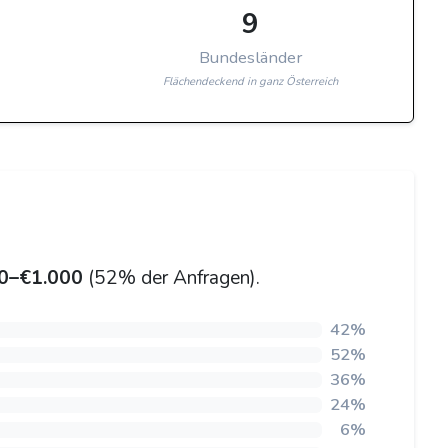
9
Bundesländer
Flächendeckend in ganz Österreich
0–€1.000
(52% der Anfragen).
42%
52%
36%
24%
6%