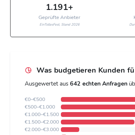
1.191+
Geprüfte Anbieter
EinTollesFest, Stand 2026
Dur
Was budgetieren Kunden für 
Ausgewertet aus
642 echten Anfragen
üb
€0–€500
€500–€1.000
€1.000–€1.500
€1.500–€2.000
€2.000–€3.000