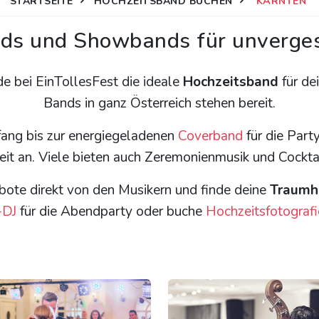
STARTSEITE
HOCHZEITSBAND BUCHEN
KÄRNTEN
ds und Showbands für unverges
de bei EinTollesFest die ideale
Hochzeitsband
für de
Bands in ganz Österreich stehen bereit.
ang bis zur energiegeladenen
Coverband
für die Part
it an. Viele bieten auch Zeremonienmusik und Cockta
bote direkt von den Musikern und finde deine
Traumh
-DJ
für die Abendparty oder buche
Hochzeitsfotografi