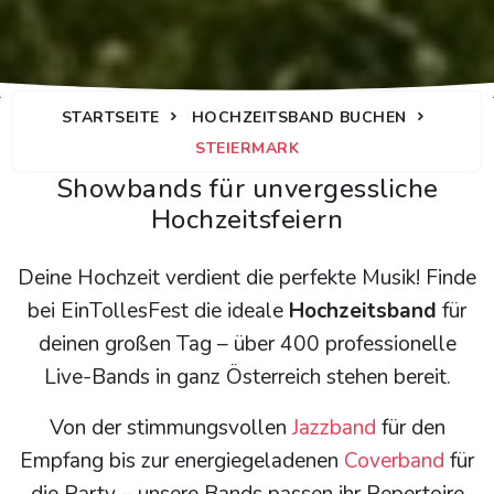
STARTSEITE
HOCHZEITSBAND BUCHEN
STEIERMARK
Cover Bands, Jazz Bands und
Showbands für unvergessliche
Hochzeitsfeiern
Deine Hochzeit verdient die perfekte Musik! Finde
bei EinTollesFest die ideale
Hochzeitsband
für
deinen großen Tag – über 400 professionelle
Live-Bands in ganz Österreich stehen bereit.
Von der stimmungsvollen
Jazzband
für den
Empfang bis zur energiegeladenen
Coverband
für