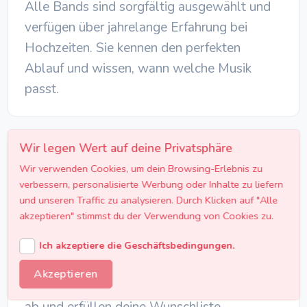
Alle Bands sind sorgfältig ausgewählt und
verfügen über jahrelange Erfahrung bei
Hochzeiten. Sie kennen den perfekten
Ablauf und wissen, wann welche Musik
passt.
Wir legen Wert auf deine Privatsphäre
Wir verwenden Cookies, um dein Browsing-Erlebnis zu
verbessern, personalisierte Werbung oder Inhalte zu liefern
und unseren Traffic zu analysieren. Durch Klicken auf "Alle
Vielseitiges Repertoire
akzeptieren" stimmst du der Verwendung von Cookies zu.
Von romantischer Trauungsmusik über
Ich akzeptiere die Geschäftsbedingungen.
eleganten Jazz bis hin zu mitreißenden
Akzeptieren
Partyhits - unsere Bands decken alle Genres