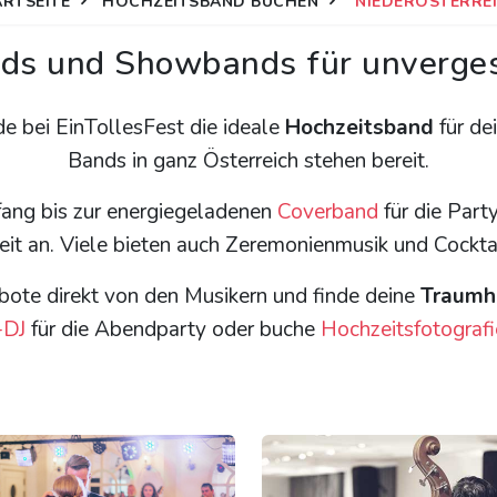
ARTSEITE
HOCHZEITSBAND BUCHEN
NIEDERÖSTERRE
ds und Showbands für unverges
de bei EinTollesFest die ideale
Hochzeitsband
für de
Bands in ganz Österreich stehen bereit.
ang bis zur energiegeladenen
Coverband
für die Part
it an. Viele bieten auch Zeremonienmusik und Cockta
bote direkt von den Musikern und finde deine
Traumh
-DJ
für die Abendparty oder buche
Hochzeitsfotografi