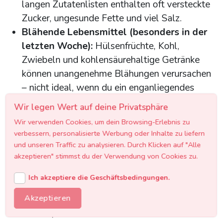
langen Zutatenlisten enthalten oft versteckte
Zucker, ungesunde Fette und viel Salz.
Blähende Lebensmittel (besonders in der
letzten Woche):
Hülsenfrüchte, Kohl,
Zwiebeln und kohlensäurehaltige Getränke
können unangenehme Blähungen verursachen
– nicht ideal, wenn du ein enganliegendes
Kleid trägst.
Wir legen Wert auf deine Privatsphäre
Übermäßig salzige Speisen:
Salz fördert
Wir verwenden Cookies, um dein Browsing-Erlebnis zu
Wassereinlagerungen, die sich als
verbessern, personalisierte Werbung oder Inhalte zu liefern
Schwellungen an Fingern, Füßen und im
und unseren Traffic zu analysieren. Durch Klicken auf "Alle
Gesicht zeigen können.
akzeptieren" stimmst du der Verwendung von Cookies zu.
Alkohol:
Alkohol hat nicht nur viele Kalorien
Ich akzeptiere die Geschäftsbedingungen.
(ein Glas Wein ca. 150 kcal, ein Cocktail bis zu
500 kcal), sondern beeinträchtigt auch die
Akzeptieren
Schlafqualität und fördert Hautunreinheiten.