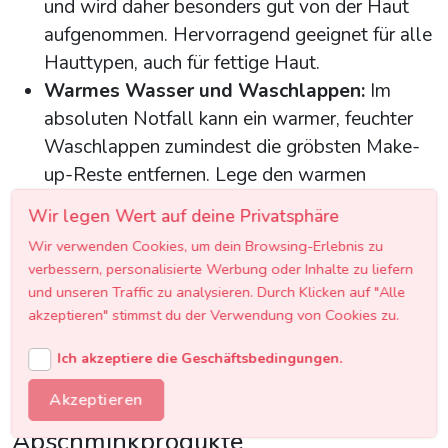
und wird daher besonders gut von der Haut
aufgenommen. Hervorragend geeignet für alle
Hauttypen, auch für fettige Haut.
Warmes Wasser und Waschlappen:
Im
absoluten Notfall kann ein warmer, feuchter
Waschlappen zumindest die gröbsten Make-
up-Reste entfernen. Lege den warmen
Waschlappen auf dein Gesicht, lass ihn 30
Wir legen Wert auf deine Privatsphäre
Sekunden einwirken und wische dann sanft.
Wir verwenden Cookies, um dein Browsing-Erlebnis zu
verbessern, personalisierte Werbung oder Inhalte zu liefern
Wichtig:
Auch nach der Reinigung mit
und unseren Traffic zu analysieren. Durch Klicken auf "Alle
Naturprodukten solltest du anschließend deine
akzeptieren" stimmst du der Verwendung von Cookies zu.
reguläre Pflegeroutine durchführen, um die Haut
Ich akzeptiere die Geschäftsbedingungen.
optimal zu versorgen.
Akzeptieren
Kosten und Budgetplanung für
Abschminkprodukte